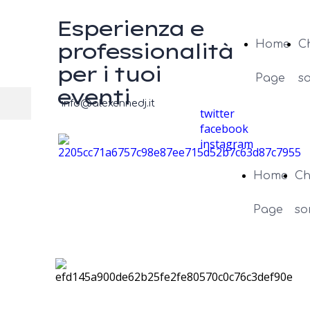
Esperienza e
professionalità
Home
C
per i tuoi
Page
s
eventi
info@alexennedj.it
twitter
facebook
instagram
Home
Ch
Page
so